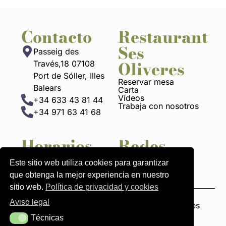
Contacto
Restaurant
Ses
Passeig des
Oliveres
Través,18 07108
Port de Sóller, Illes
Reservar mesa
Balears
Carta
Vídeos
+34 633 43 81 44
Trabaja con nosotros
+34 971 63 41 68
Horarios
Redes
13 h a 22:30 h
Este sitio web utiliza cookies para garantizar
que obtenga la mejor experiencia en nuestro
sitio web.
Política de privacidad y cookies
Aviso legal
Avisos legales
Política de pivacidad y cookies
Técnicas
Técnicas