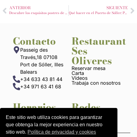
ANTERIOR
SIGUIENTE
Descubre los exquisitos postres de Ses Oliveres en Port de Sóller
Qué hacer en el Puerto de Sóller: Plan perfecto con parada en Ses Oliveres
Contacto
Restaurant
Ses
Passeig des
Oliveres
Través,18 07108
Port de Sóller, Illes
Reservar mesa
Balears
Carta
Vídeos
+34 633 43 81 44
Trabaja con nosotros
+34 971 63 41 68
Horarios
Redes
13 h a 22:30 h
Este sitio web utiliza cookies para garantizar
que obtenga la mejor experiencia en nuestro
sitio web.
Política de privacidad y cookies