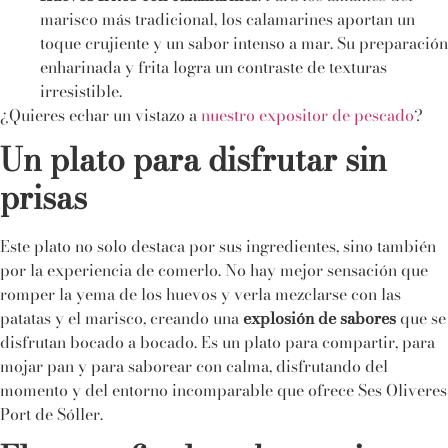
marisco más tradicional, los calamarines aportan un
toque crujiente y un sabor intenso a mar. Su preparación
enharinada y frita logra un contraste de texturas
irresistible.
¿Quieres echar un vistazo a
nuestro expositor de pescado
?
Un plato para disfrutar sin
prisas
Este plato no solo destaca por sus ingredientes, sino también
por la experiencia de comerlo. No hay mejor sensación que
romper la yema de los huevos y verla mezclarse con las
patatas y el marisco, creando una
explosión de sabores
que se
disfrutan bocado a bocado. Es un plato para compartir, para
mojar pan y para saborear con calma, disfrutando del
momento y del entorno incomparable que ofrece Ses Oliveres
Port de Sóller.