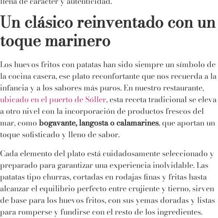
llena de carácter y autenticidad.
Un clásico reinventado con un
toque marinero
Los huevos fritos con patatas han sido siempre un símbolo de
la cocina casera, ese plato reconfortante que nos recuerda a la
infancia y a los sabores más puros. En nuestro restaurante,
ubicado en el puerto de Sóller
, esta receta tradicional se eleva
a otro nivel con la incorporación de productos frescos del
mar, como
bogavante, langosta o calamarines
, que aportan un
toque sofisticado y lleno de sabor.
Cada elemento del plato está cuidadosamente seleccionado y
preparado para garantizar una experiencia inolvidable. Las
patatas tipo churras, cortadas en rodajas finas y fritas hasta
alcanzar el equilibrio perfecto entre crujiente y tierno, sirven
de base para los huevos fritos, con sus yemas doradas y listas
para romperse y fundirse con el resto de los ingredientes.