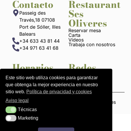
Contacto
Restaurant
Ses
Passeig des
Oliveres
Través,18 07108
Port de Sóller, Illes
Reservar mesa
Balears
Carta
Vídeos
+34 633 43 81 44
Trabaja con nosotros
+34 971 63 41 68
Horarios
Redes
13 h a 22:30 h
Este sitio web utiliza cookies para garantizar
que obtenga la mejor experiencia en nuestro
sitio web.
Política de privacidad y cookies
Aviso legal
Avisos legales
Política de pivacidad y cookies
Técnicas
Técnicas
Marketing
Marketing