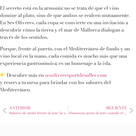
El secreto está en la armonía: no se trata de que el vino
domine al plato, sino de que ambos se realcen mutuamente.
En Ses Oliveres, cada copa se convierte en una invitación a
descubrir cómo la tierra y el mar de Mallorca dialogan a
través de los sentidos.
Porque, frente al puerto, con el Mediterráneo de fondo y un
vino local en la mano, cada comida es mucho más que una
experiencia gastronómica: es un homenaje a la isla.
Descubre más en
sesoliveresportdesoller.com
y reserva tu mesa para brindar con los sabores del
Mediterráneo.
ANTERIOR
SIGUIENTE
Sabores de otoño frente al mar: la sorpresa de las sugerencias del día
Almuerzos junto al mar: cuando el Port de Sóller se vuelve tranquilo