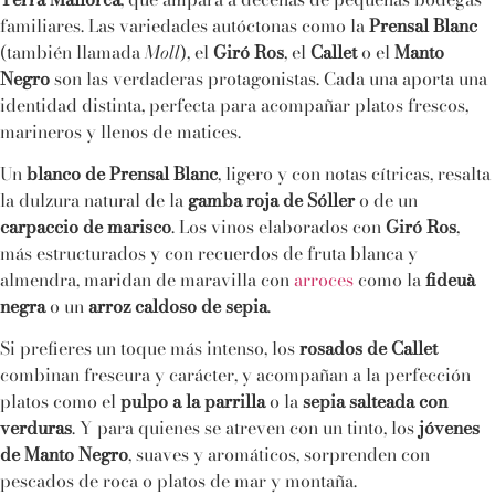
Terra Mallorca
, que ampara a decenas de pequeñas bodegas
familiares. Las variedades autóctonas como la
Prensal Blanc
(también llamada
Moll
), el
Giró Ros
, el
Callet
o el
Manto
Negro
son las verdaderas protagonistas. Cada una aporta una
identidad distinta, perfecta para acompañar platos frescos,
marineros y llenos de matices.
Un
blanco de Prensal Blanc
, ligero y con notas cítricas, resalta
la dulzura natural de la
gamba roja de Sóller
o de un
carpaccio de marisco
. Los vinos elaborados con
Giró Ros
,
más estructurados y con recuerdos de fruta blanca y
almendra, maridan de maravilla con
arroces
como la
fideuà
negra
o un
arroz caldoso de sepia
.
Si prefieres un toque más intenso, los
rosados de Callet
combinan frescura y carácter, y acompañan a la perfección
platos como el
pulpo a la parrilla
o la
sepia salteada con
verduras
. Y para quienes se atreven con un tinto, los
jóvenes
de Manto Negro
, suaves y aromáticos, sorprenden con
pescados de roca o platos de mar y montaña.