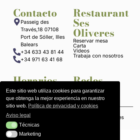
Contacto
Restaurant
Ses
Passeig des
Oliveres
Través,18 07108
Port de Sóller, Illes
Reservar mesa
Balears
Carta
Vídeos
+34 633 43 81 44
Trabaja con nosotros
+34 971 63 41 68
Horarios
Redes
13 h a 22:30 h
Este sitio web utiliza cookies para garantizar
que obtenga la mejor experiencia en nuestro
sitio web.
Política de privacidad y cookies
Aviso legal
Avisos legales
Política de pivacidad y cookies
Técnicas
Técnicas
Marketing
Marketing