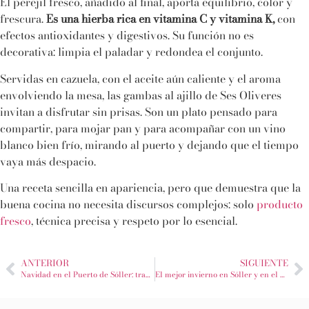
El perejil fresco, añadido al final, aporta equilibrio, color y
frescura.
Es una hierba rica en vitamina C y vitamina K,
con
efectos antioxidantes y digestivos. Su función no es
decorativa: limpia el paladar y redondea el conjunto.
Servidas en cazuela, con el aceite aún caliente y el aroma
envolviendo la mesa, las gambas al ajillo de Ses Oliveres
invitan a disfrutar sin prisas. Son un plato pensado para
compartir, para mojar pan y para acompañar con un vino
blanco bien frío, mirando al puerto y dejando que el tiempo
vaya más despacio.
Una receta sencilla en apariencia, pero que demuestra que la
buena cocina no necesita discursos complejos: solo
producto
fresco
, técnica precisa y respeto por lo esencial.
ANTERIOR
SIGUIENTE
Navidad en el Puerto de Sóller: tradición, calma mediterránea y sabor auténtico en Ses Oliveres
El mejor invierno en Sóller y en el Puerto de Sóller