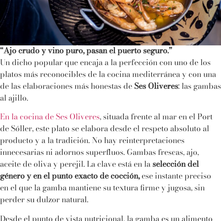
“Ajo crudo y vino puro, pasan el puerto seguro.”
Un dicho popular que encaja a la perfección con uno de los
platos más reconocibles de la cocina mediterránea y con una
de las elaboraciones más honestas de
Ses Oliveres
: las gambas
al ajillo.
En la cocina de Ses Oliveres
, situada frente al mar en el Port
de Sóller, este plato se elabora desde el respeto absoluto al
producto y a la tradición. No hay reinterpretaciones
innecesarias ni adornos superfluos. Gambas frescas, ajo,
aceite de oliva y perejil. La clave está en la
selección del
género y en el punto exacto de cocción,
ese instante preciso
en el que la gamba mantiene su textura firme y jugosa, sin
perder su dulzor natural.
Desde el punto de vista nutricional, la gamba es un alimento