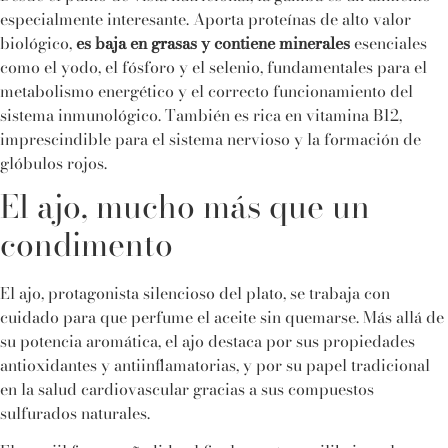
especialmente interesante. Aporta proteínas de alto valor
biológico,
es baja en grasas y contiene minerales
esenciales
como el yodo, el fósforo y el selenio, fundamentales para el
metabolismo energético y el correcto funcionamiento del
sistema inmunológico. También es rica en vitamina B12,
imprescindible para el sistema nervioso y la formación de
glóbulos rojos.
El ajo, mucho más que un
condimento
El ajo, protagonista silencioso del plato, se trabaja con
cuidado para que perfume el aceite sin quemarse. Más allá de
su potencia aromática, el ajo destaca por sus propiedades
antioxidantes y antiinflamatorias, y por su papel tradicional
en la salud cardiovascular gracias a sus compuestos
sulfurados naturales.