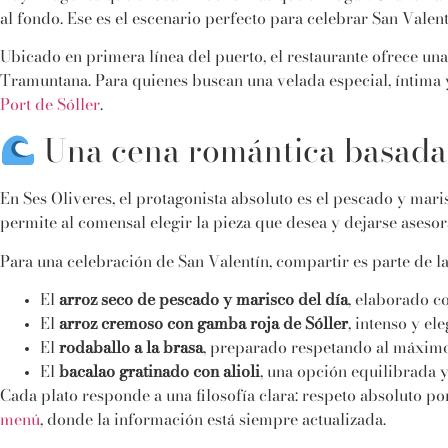
al fondo. Ese es el escenario perfecto para celebrar San Valen
Ubicado en primera línea del puerto, el restaurante ofrece un
Tramuntana. Para quienes buscan una velada especial, íntima 
Port de Sóller
.
Una cena romántica basada 
En Ses Oliveres, el protagonista absoluto es el pescado y mari
permite al comensal elegir la pieza que desea y dejarse aseso
Para una celebración de San Valentín, compartir es parte de la
El
arroz seco de pescado y marisco del día
, elaborado c
El
arroz cremoso con gamba roja de Sóller
, intenso y el
El
rodaballo a la brasa
, preparado respetando al máximo
El
bacalao gratinado con alioli
, una opción equilibrada 
Cada plato responde a una filosofía clara: respeto absoluto po
menú
, donde la información está siempre actualizada.