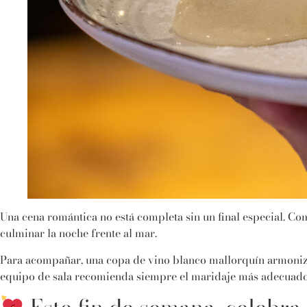
Una cena romántica no está completa sin un final especial. Co
culminar la noche frente al mar.
Para acompañar, una copa de vino blanco mallorquín armoniza 
equipo de sala recomienda siempre el maridaje más adecuado, 