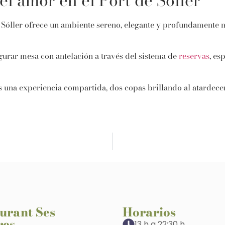
el amor en el Port de Sóller
 Sóller
ofrece un ambiente sereno, elegante y profundamente me
gurar mesa con antelación a través del sistema de
reservas
, es
s una experiencia compartida, dos copas brillando al atardecer
urant Ses
Horarios
res
13 h a 22:30 h