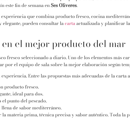
tín este fin de semana en
Ses Oliveres
.
a experiencia que combina producto fresco, cocina mediterráne
y elegante, pueden consultar la
carta
actualizada y planificar l
en el mejor producto del mar
sco fresco seleccionado a diario. Uno de los elementos más car
rar por el equipo de sala sobre la mejor elaboración según te
 experiencia. Entre las propuestas más adecuadas de la carta a
on producto fresco.
egante, ideal para dos.
 el punto del pescado.
y llena de sabor mediterráneo.
r la materia prima, técnica precisa y sabor auténtico. Toda la