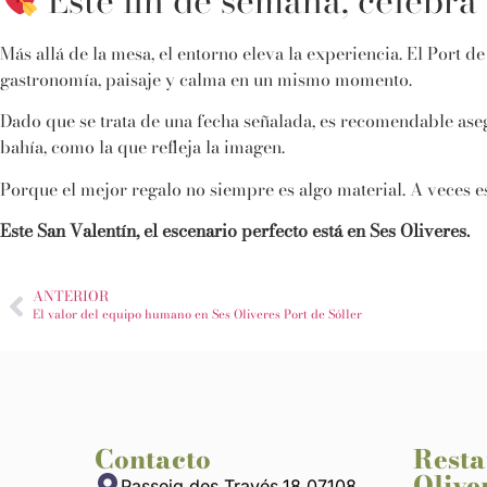
Este fin de semana, celebra 
Más allá de la mesa, el entorno eleva la experiencia. El
Port de
gastronomía, paisaje y calma en un mismo momento.
Dado que se trata de una fecha señalada, es recomendable ase
bahía, como la que refleja la imagen.
Porque el mejor regalo no siempre es algo material. A veces e
Este San Valentín, el escenario perfecto está en Ses Oliveres.
ANTERIOR
El valor del equipo humano en Ses Oliveres Port de Sóller
Contacto
Resta
Olive
Passeig des Través,18 07108