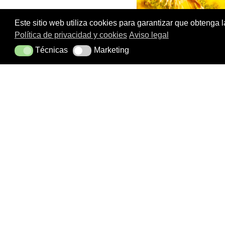
Este sitio web utiliza cookies para garantizar que obtenga 
Política de privacidad y cookies
Aviso legal
Técnicas
Marketing
Técnicas
Marketing
El
Día de les Illes Balears
, que se cel
el marco legal que consolidó el autogo
en una celebración de la
identidad, l
Impulsado oficialmente por el
Govern d
abiertas, conciertos, mercados artesa
reivindica su patrimonio histórico, su 
Si este año el lunes es festivo, el fin
desde una perspectiva auténtica: recorr
Celebrar la identidad b