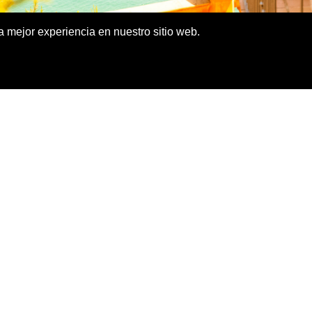
la mejor experiencia en nuestro sitio web.
ebra cada
1 de marzo
, conmemora la entrada en v
bierno del archipiélago. Más allá del carácter inst
a cultura y las tradiciones baleares
.
e les Illes Balears
, el programa incluye actividad
nales y eventos populares en todas las islas. Es 
lengua y su producto local.
 de semana se transforma en una escapada perfecta p
iendo el valle de Sóller y disfrutando del Mediterr
alear entre la Serra de Tramun