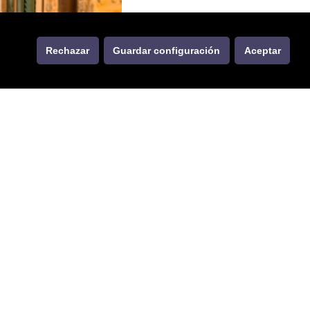
Rechazar
Guardar configuración
Aceptar
igor del
Estatut d’Autonomia de 1983
,
itucional, esta fecha se ha convertido
es culturales, jornadas de puertas
un momento en el que Mallorca
ara vivir el Día de les Illes Balears
áneo en el Port de Sóller.
tana y el mar