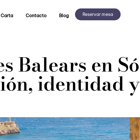
Reservar mesa
 Carta
Contacto
Blog
les Balears en Só
ción, identidad