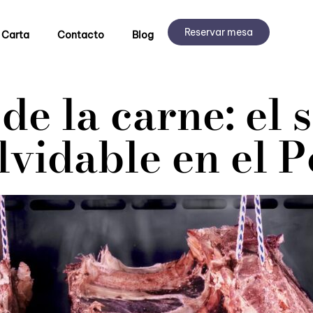
Reservar mesa
 Carta
Contacto
Blog
e la carne: el 
lvidable en el P