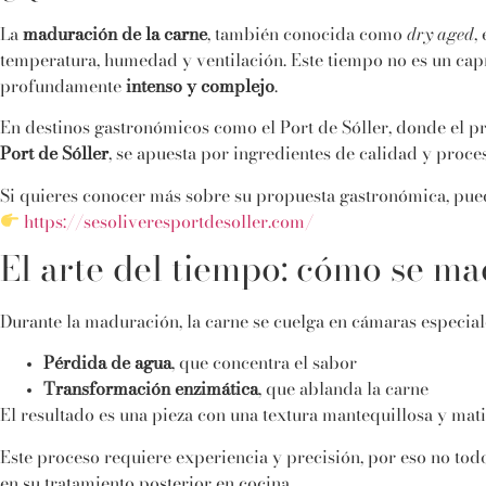
La
maduración de la carne
, también conocida como
dry aged
,
temperatura, humedad y ventilación. Este tiempo no es un cap
profundamente
intenso y complejo
.
En destinos gastronómicos como el Port de Sóller, donde el pro
Port de Sóller
, se apuesta por ingredientes de calidad y proce
Si quieres conocer más sobre su propuesta gastronómica, puede
https://sesoliveresportdesoller.com/
El arte del tiempo: cómo se ma
Durante la maduración, la carne se cuelga en cámaras especiale
Pérdida de agua
, que concentra el sabor
Transformación enzimática
, que ablanda la carne
El resultado es una pieza con una textura mantequillosa y mati
Este proceso requiere experiencia y precisión, por eso no todo
en su tratamiento posterior en cocina.