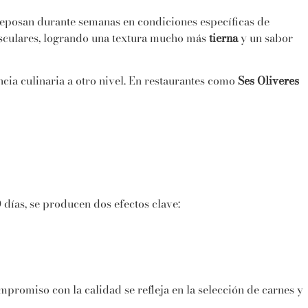
reposan durante semanas en condiciones específicas de
usculares, logrando una textura mucho más
tierna
y un sabor
ncia culinaria a otro nivel. En restaurantes como
Ses Oliveres
 días, se producen dos efectos clave:
ompromiso con la calidad se refleja en la selección de carnes y