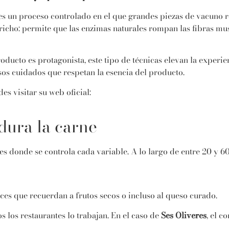
 es un proceso controlado en el que grandes piezas de vacuno 
richo: permite que las enzimas naturales rompan las fibras m
ducto es protagonista, este tipo de técnicas elevan la experie
sos cuidados que respetan la esencia del producto.
s visitar su web oficial:
dura la carne
s donde se controla cada variable. A lo largo de entre 20 y 60
ces que recuerdan a frutos secos o incluso al queso curado.
s los restaurantes lo trabajan. En el caso de
Ses Oliveres
, el c