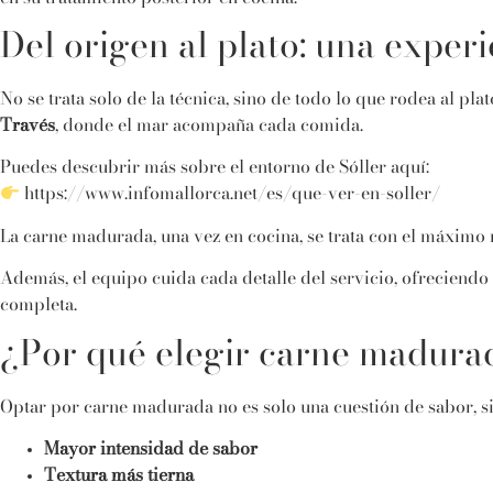
Del origen al plato: una expe
No se trata solo de la técnica, sino de todo lo que rodea al pla
Través
, donde el mar acompaña cada comida.
Puedes descubrir más sobre el entorno de Sóller aquí:
https://www.infomallorca.net/es/que-ver-en-soller/
La carne madurada, una vez en cocina, se trata con el máximo 
Además, el equipo cuida cada detalle del servicio, ofreciendo
completa.
¿Por qué elegir carne madura
Optar por carne madurada no es solo una cuestión de sabor, si
Mayor intensidad de sabor
Textura más tierna