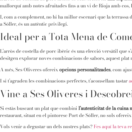
mallorquí amb notes afruitades fins a un vi de Rioja amb cos, 
I, com a complement, no hi ha millor escenari que la terrassa 
a Sóller, és un autèntic privilegi.
Ideal per a Tota Mena de Com
L’arròs de costella de porc ibèric és una elecció versàtil que 
desitgen explorar noves combinacions de sabors, aquest plat 
A més, Ses Oliveres ofereix
opcions personalitzades
, com ajus
I si t’agraden les combinacions perfectes, t’aconsellam tastar
a
Vine a Ses Oliveres i Descobre
Si estàs buscant un plat que combini
l’autenticitat de la cuina
restaurant, situat en el pintoresc Port de Sóller, no sols ofere
Vols venir a degustar un dels nostres plats?
Fes aquí la teva r