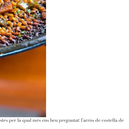
ostes per la qual més ens heu preguntat: l’arròs de costella de