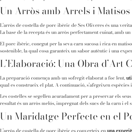
Un Arròs amb Arrels i Matisos
L’arròs de costella de porc ibèric de Ses Oliveres és una verit
La base de la recepta és un arròs perfectament cuinat, amb un e
El porc ibèric, conegut per la seva carn sucosa i rica en matisos
sostenible, la qual cosa garanteix un sabor autèntic i una exp
L’Elaboració: Una Obra d’Art C
La preparació comença amb un sofregit elaborat a foc lent,
ut
qual es construeix el plat. A continuació, s’afegeixen espècies 
Les costelles se segellen acuradament per a preservar els seus
resultat és un arròs melós, impregnat dels sucs de la carn i el
Un Maridatge Perfecte en el Po
L’arròs de costella de porc ibèric es converteix en
una experiè