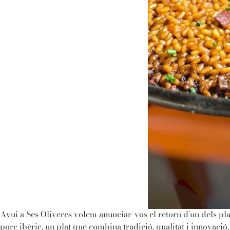
Avui a Ses Oliveres volem anunciar-vos el retorn d’un dels pl
porc ibèric, un plat que combina tradició, qualitat i innovació,