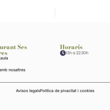
urant Ses
Horaris
res
13h a 22:30h
taula
 amb nosaltres
Avisos legals
Política de pivacitat i cookies