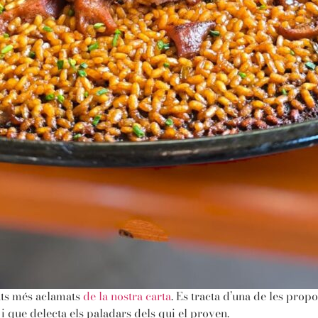
ats més aclamats
de la nostra carta
. Es tracta d’una de les prop
 i que delecta els paladars dels qui el proven.