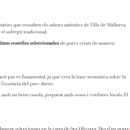
àries que ressalten els sabors autèntics de l’illa de Mallorca.
el sofregit tradicional.
litzen costelles seleccionades
de porcs criats de manera
est pas és fonamental, ja que crea la base aromàtica sobre la
l’essència del porc ibèric.
nt amb un brou casolà, preparat amb ossos i verdures locals. El
ment seleccionats en la carta de Ses Oliveres. Des d’un negre