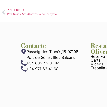
ANTERIOR
Peix fresc a Ses Oliveres, la millor opció
Contacte
Resta
Olive
Passeig des Través,18 07108
Reserva 
Port de Sóller, Illes Balears
Carta
+34 633 43 81 44
Vídeos
Treballa
+34 971 63 41 68