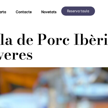
Reserva taula
arta
Contacte
Novetats
la de Porc Ibèri
veres