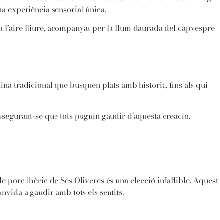
na experiència sensorial única.
 a l’aire lliure, acompanyat per la llum daurada del capvespre
uina tradicional que busquen plats amb història, fins als qui
assegurant-se que tots puguin gaudir d’aquesta creació.
de porc ibèric de Ses Oliveres és una elecció infal·lible. Aquest
nvida a gaudir amb tots els sentits.