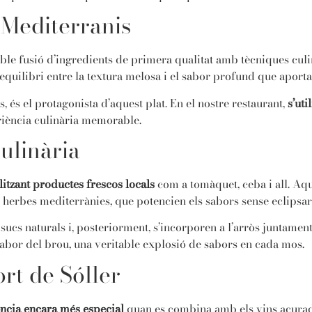
 Mediterranis
able fusió d’ingredients de primera qualitat amb tècniques culin
quilibri entre la textura melosa i el sabor profund que aporta 
, és el protagonista d’aquest plat. En el nostre restaurant,
s’uti
eriència culinària memorable.
ulinària
ilitzant productes frescos locals
com a tomàquet, ceba i all. Aqu
i herbes mediterrànies, que potencien els sabors sense eclipsar 
 sucs naturals i, posteriorment, s’incorporen a l’arròs juntame
 sabor del brou, una veritable explosió de sabors en cada mos.
rt de Sóller
ncia encara més especial
quan es combina amb els vins acurada