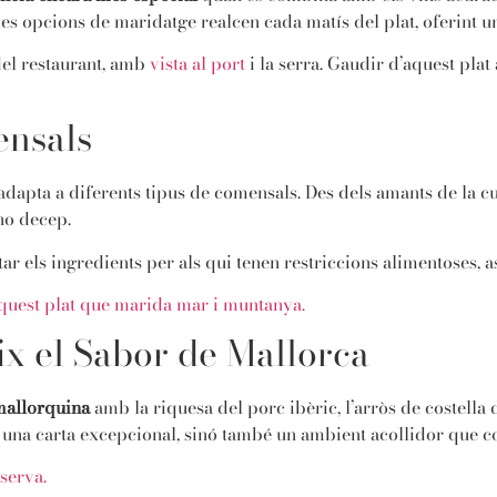
les opcions de maridatge realcen cada matís del plat, oferint u
del restaurant, amb
vista al port
i la serra. Gaudir d’aquest plat
ensals
s’adapta a diferents tipus de comensals. Des dels amants de la c
no decep.
tar els ingredients per als qui tenen restriccions alimentoses, 
quest plat que marida mar i muntanya.
ix el Sabor de Mallorca
 mallorquina
amb la riquesa del porc ibèric, l’arròs de costella 
ix una carta excepcional, sinó també un ambient acollidor que co
eserva.