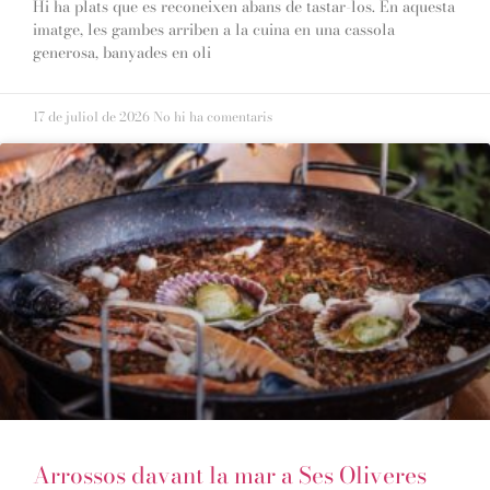
Hi ha plats que es reconeixen abans de tastar-los. En aquesta
imatge, les gambes arriben a la cuina en una cassola
generosa, banyades en oli
17 de juliol de 2026
No hi ha comentaris
Arrossos davant la mar a Ses Oliveres