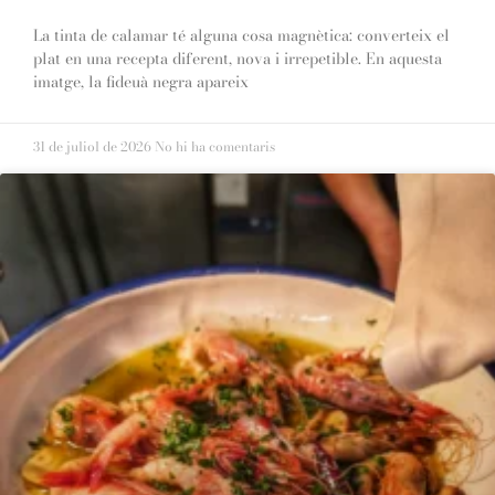
La tinta de calamar té alguna cosa magnètica: converteix el
plat en una recepta diferent, nova i irrepetible. En aquesta
imatge, la fideuà negra apareix
31 de juliol de 2026
No hi ha comentaris