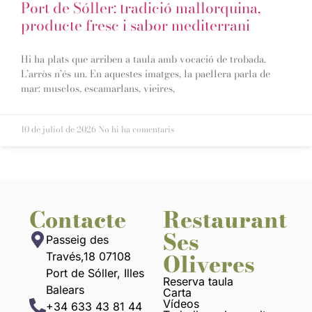
Port de Sóller: tradició mallorquina,
producte fresc i sabor mediterrani
Hi ha plats que arriben a taula amb vocació de trobada.
L’arròs n’és un. En aquestes imatges, la paellera parla de
mar: musclos, escamarlans, vieires,
10 de juliol de 2026
No hi ha comentaris
Contacte
Restaurant
Ses
Passeig des
Oliveres
Través,18 07108
Port de Sóller, Illes
Reserva taula
Balears
Carta
Vídeos
+34 633 43 81 44