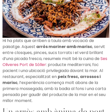
Hi ha plats que arriben a taula amb vocació de
paisatge. Aquest
arròs mariner amb marisc
, servit
entre closques, pinces, sucs torrats i el verd brillant
d’una picada fresca, resumeix molt bé la cuina de
Ses
Oliveres Port de Sóller
: producte mediterrani, foc
pacient i una ubicació privilegiada davant la mar. Al
restaurant, especialitzat en
peix fresc, arrossos i
marisc
, l’experiència comença molt abans de la
primera mossegada, amb la badia al fons i una carta
pensada per gaudir del producte de la mar en el seu
millor moment.