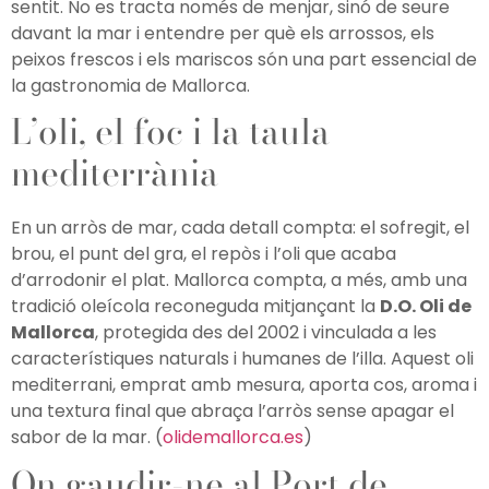
sentit. No es tracta només de menjar, sinó de seure
davant la mar i entendre per què els arrossos, els
peixos frescos i els mariscos són una part essencial de
la gastronomia de Mallorca.
L’oli, el foc i la taula
mediterrània
En un arròs de mar, cada detall compta: el sofregit, el
brou, el punt del gra, el repòs i l’oli que acaba
d’arrodonir el plat. Mallorca compta, a més, amb una
tradició oleícola reconeguda mitjançant la
D.O. Oli de
Mallorca
, protegida des del 2002 i vinculada a les
característiques naturals i humanes de l’illa. Aquest oli
mediterrani, emprat amb mesura, aporta cos, aroma i
una textura final que abraça l’arròs sense apagar el
sabor de la mar. (
olidemallorca.es
)
On gaudir-ne al Port de