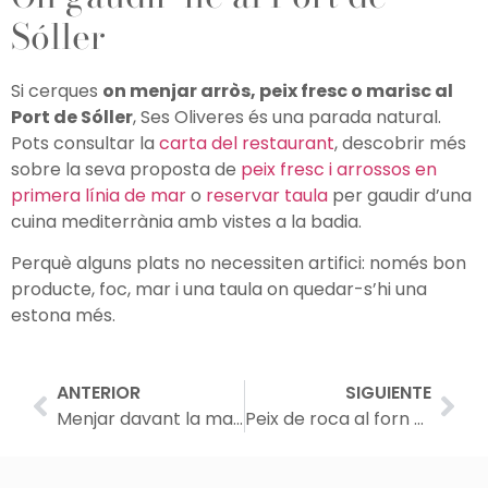
Sóller
Si cerques
on menjar arròs, peix fresc o marisc al
Port de Sóller
, Ses Oliveres és una parada natural.
Pots consultar la
carta del restaurant
, descobrir més
sobre la seva proposta de
peix fresc i arrossos en
primera línia de mar
o
reservar taula
per gaudir d’una
cuina mediterrània amb vistes a la badia.
Perquè alguns plats no necessiten artifici: només bon
producte, foc, mar i una taula on quedar-s’hi una
estona més.
ANTERIOR
SIGUIENTE
Menjar davant la mar al Port de Sóller: una experiència mediterrània a Ses Oliveres
Peix de roca al forn al Port de Sóller: sabor mediterrani a Ses Oliveres