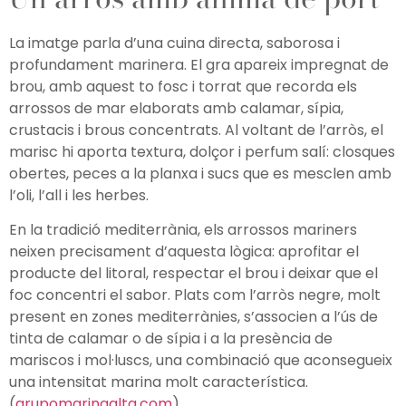
Un arròs amb ànima de port
La imatge parla d’una cuina directa, saborosa i
profundament marinera. El gra apareix impregnat de
brou, amb aquest to fosc i torrat que recorda els
arrossos de mar elaborats amb calamar, sípia,
crustacis i brous concentrats. Al voltant de l’arròs, el
marisc hi aporta textura, dolçor i perfum salí: closques
obertes, peces a la planxa i sucs que es mesclen amb
l’oli, l’all i les herbes.
En la tradició mediterrània, els arrossos mariners
neixen precisament d’aquesta lògica: aprofitar el
producte del litoral, respectar el brou i deixar que el
foc concentri el sabor. Plats com l’arròs negre, molt
present en zones mediterrànies, s’associen a l’ús de
tinta de calamar o de sípia i a la presència de
mariscos i mol·luscs, una combinació que aconsegueix
una intensitat marina molt característica.
(
grupomarinaalta.com
)