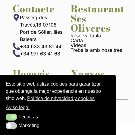
Contacte
Restaurant
Ses
Passeig des
Oliveres
Través,18 07108
Port de Sóller, Illes
Reserva taula
Balears
Carta
Vídeos
+34 633 43 81 44
Treballa amb nosaltres
+34 971 63 41 68
Horaris
Xarxes
13h a 22:30h
Este sitio web utiliza cookies para garantizar
que obtenga la mejor experiencia en nuestro
sitio web.
Política de privacidad y cookies
Aviso legal
Avisos legals
Política de pivacitat i cookies
Técnicas
Técnicas
Marketing
Marketing